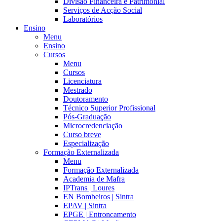
Divisão Financeira e Patrimonial
Serviços de Acção Social
Laboratórios
Ensino
Menu
Ensino
Cursos
Menu
Cursos
Licenciatura
Mestrado
Doutoramento
Técnico Superior Profissional
Pós-Graduação
Microcredenciação
Curso breve
Especialização
Formação Externalizada
Menu
Formação Externalizada
Academia de Mafra
IPTrans | Loures
EN Bombeiros | Sintra
EPAV | Sintra
EPGE | Entroncamento