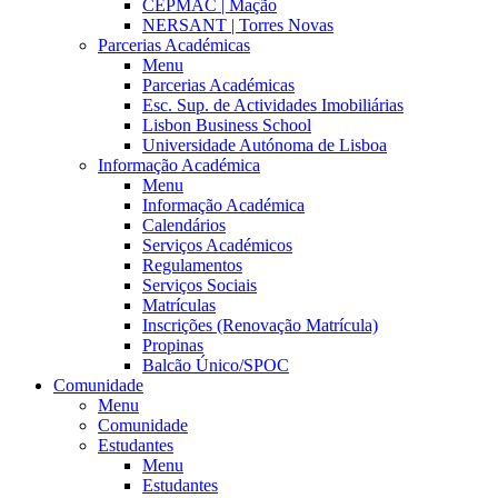
CEPMAC | Mação
NERSANT | Torres Novas
Parcerias Académicas
Menu
Parcerias Académicas
Esc. Sup. de Actividades Imobiliárias
Lisbon Business School
Universidade Autónoma de Lisboa
Informação Académica
Menu
Informação Académica
Calendários
Serviços Académicos
Regulamentos
Serviços Sociais
Matrículas
Inscrições (Renovação Matrícula)
Propinas
Balcão Único/SPOC
Comunidade
Menu
Comunidade
Estudantes
Menu
Estudantes