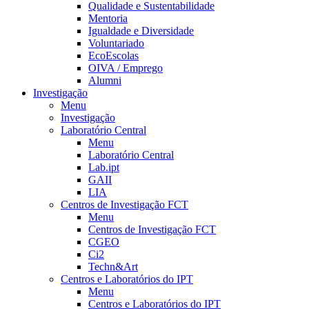
Qualidade e Sustentabilidade
Mentoria
Igualdade e Diversidade
Voluntariado
EcoEscolas
OIVA / Emprego
Alumni
Investigação
Menu
Investigação
Laboratório Central
Menu
Laboratório Central
Lab.ipt
GAII
LIA
Centros de Investigação FCT
Menu
Centros de Investigação FCT
CGEO
Ci2
Techn&Art
Centros e Laboratórios do IPT
Menu
Centros e Laboratórios do IPT