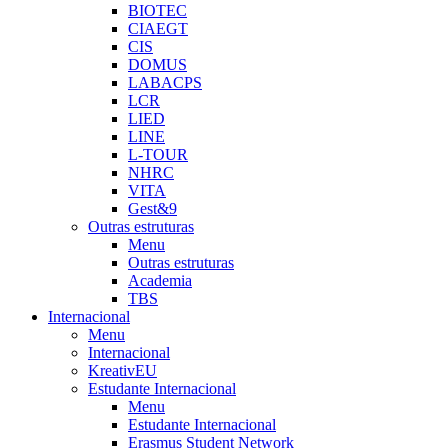
BIOTEC
CIAEGT
CIS
DOMUS
LABACPS
LCR
LIED
LINE
L-TOUR
NHRC
VITA
Gest&9
Outras estruturas
Menu
Outras estruturas
Academia
TBS
Internacional
Menu
Internacional
KreativEU
Estudante Internacional
Menu
Estudante Internacional
Erasmus Student Network