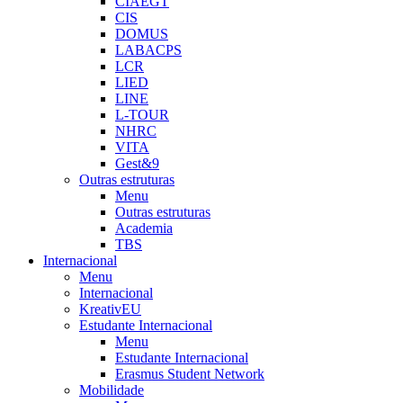
CIAEGT
CIS
DOMUS
LABACPS
LCR
LIED
LINE
L-TOUR
NHRC
VITA
Gest&9
Outras estruturas
Menu
Outras estruturas
Academia
TBS
Internacional
Menu
Internacional
KreativEU
Estudante Internacional
Menu
Estudante Internacional
Erasmus Student Network
Mobilidade