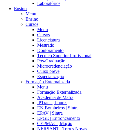
Laboratórios
Ensino
Menu
Ensino
Cursos
Menu
Cursos
Licenciatura
Mestrado
Doutoramento
Técnico Superior Profissional
Pós-Graduação
Microcredenciação
Curso breve
Especialização
Formação Externalizada
Menu
Formação Externalizada
Academia de Mafra
IPTrans | Loures
EN Bombeiros | Sintra
EPAV | Sintra
EPGE | Entroncamento
CEPMAC | Mação
NERSANT | Torres Novas