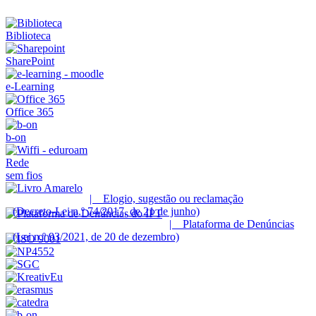
Biblioteca
SharePoint
e-Learning
Office 365
b-on
Rede
sem fios
| Elogio, sugestão ou reclamação
(Decreto-Lei n.º 74/2017, de 21 de junho)
| Plataforma de Denúncias
(Lei n.º 93/2021, de 20 de dezembro)