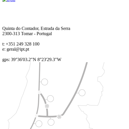
Quinta do Contador, Estrada da Serra
2300-313
Tomar
-
Portugal
t:
+351 249 328 100
e:
geral@ipt.pt
gps: 39°36'03.2"N 8°23'29.3"W