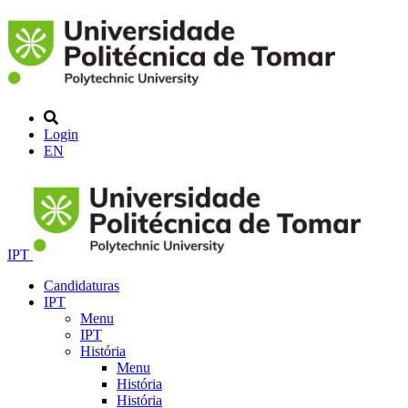
Login
EN
IPT
Candidaturas
IPT
Menu
IPT
História
Menu
História
História