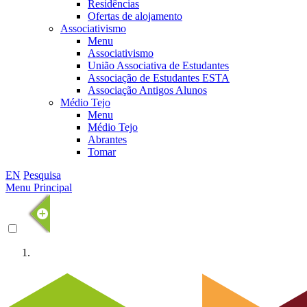
Residências
Ofertas de alojamento
Associativismo
Menu
Associativismo
União Associativa de Estudantes
Associação de Estudantes ESTA
Associação Antigos Alunos
Médio Tejo
Menu
Médio Tejo
Abrantes
Tomar
EN
Pesquisa
Menu Principal