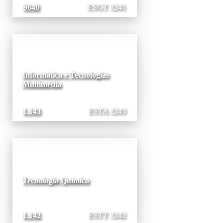
9640
ESGT 3241
Informática e Tecnologias
Multimédia
L143
ESTA 3243
Tecnologia Química
L142
ESTT 3242