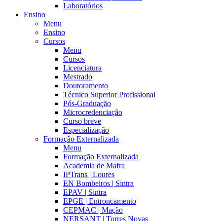
Laboratórios
Ensino
Menu
Ensino
Cursos
Menu
Cursos
Licenciatura
Mestrado
Doutoramento
Técnico Superior Profissional
Pós-Graduação
Microcredenciação
Curso breve
Especialização
Formação Externalizada
Menu
Formação Externalizada
Academia de Mafra
IPTrans | Loures
EN Bombeiros | Sintra
EPAV | Sintra
EPGE | Entroncamento
CEPMAC | Mação
NERSANT | Torres Novas