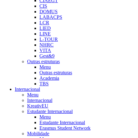
CIAEGT
CIS
DOMUS
LABACPS
LCR
LIED
LINE
L-TOUR
NHRC
VITA
Gest&9
Outras estruturas
Menu
Outras estruturas
Academia
TBS
Internacional
Menu
Internacional
KreativEU
Estudante Internacional
Menu
Estudante Internacional
Erasmus Student Network
Mobilidade