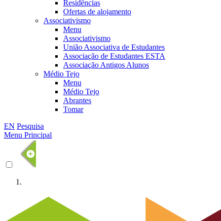
Residências
Ofertas de alojamento
Associativismo
Menu
Associativismo
União Associativa de Estudantes
Associação de Estudantes ESTA
Associação Antigos Alunos
Médio Tejo
Menu
Médio Tejo
Abrantes
Tomar
EN
Pesquisa
Menu Principal