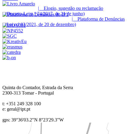
| Elogio, sugestão ou reclamação
(Decreto-Lei n.º 74/2017, de 21 de junho)
| Plataforma de Denúncias
(Lei n.º 93/2021, de 20 de dezembro)
Quinta do Contador, Estrada da Serra
2300-313
Tomar
-
Portugal
t:
+351 249 328 100
e:
geral@ipt.pt
gps: 39°36'03.2"N 8°23'29.3"W