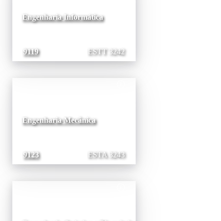
Engenharia Informática
9119
ESTT 3242
Engenharia Mecânica
9123
ESTA 3243