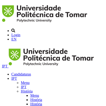
Login
EN
IPT
Candidaturas
IPT
Menu
IPT
História
Menu
História
História