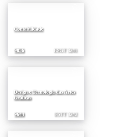
Contabilidade
9056
ESGT 3241
Design e Tecnologia das Artes
Gráficas
9644
ESTT 3242