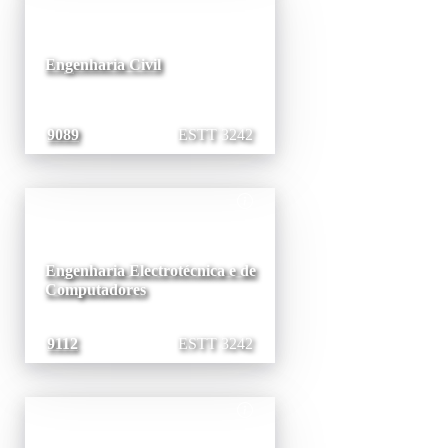
Engenharia Civil
9089
ESTT 3242
Engenharia Electrotécnica e de
Computadores
9112
ESTT 3242