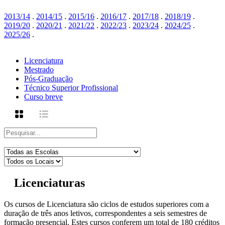
2013/14
.
2014/15
.
2015/16
.
2016/17
.
2017/18
.
2018/19
.
2019/20
.
2020/21
.
2021/22
.
2022/23
.
2023/24
.
2024/25
.
2025/26
.
Licenciatura
Mestrado
Pós-Graduação
Técnico Superior Profissional
Curso breve
Licenciaturas
Os cursos de Licenciatura são ciclos de estudos superiores com a
duração de três anos letivos, correspondentes a seis semestres de
formação presencial. Estes cursos conferem um total de 180 créditos