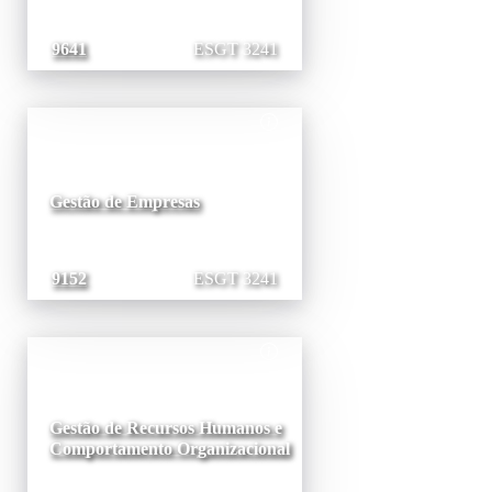
9641
ESGT 3241
Gestão de Empresas
9152
ESGT 3241
Gestão de Recursos Humanos e
Comportamento Organizacional