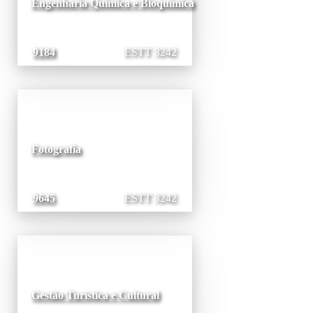
Engenharia Química e Bioquímica
9184
ESTT 3242
Fotografia
9645
ESTT 3242
Gestão Turística e Cultural