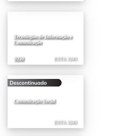
Tecnologias de Informação e
Comunicação
9250
ESTA 3243
Comunicação Social
ESTA 3243