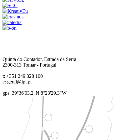
Quinta do Contador, Estrada da Serra
2300-313
Tomar
-
Portugal
t:
+351 249 328 100
e:
geral@ipt.pt
gps: 39°36'03.2"N 8°23'29.3"W