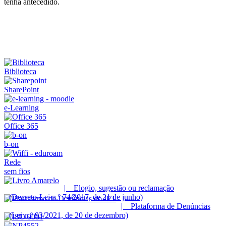
tenha antecedido.
Biblioteca
SharePoint
e-Learning
Office 365
b-on
Rede
sem fios
| Elogio, sugestão ou reclamação
(Decreto-Lei n.º 74/2017, de 21 de junho)
| Plataforma de Denúncias
(Lei n.º 93/2021, de 20 de dezembro)