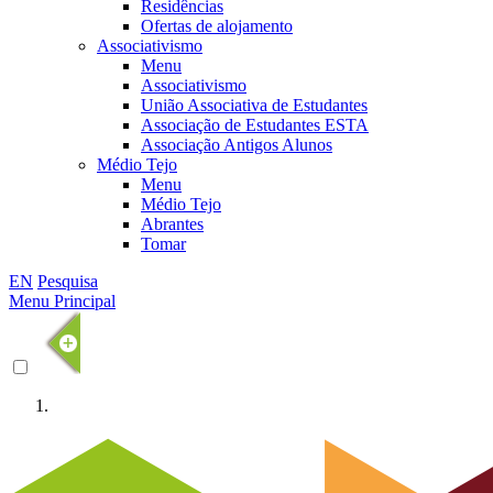
Residências
Ofertas de alojamento
Associativismo
Menu
Associativismo
União Associativa de Estudantes
Associação de Estudantes ESTA
Associação Antigos Alunos
Médio Tejo
Menu
Médio Tejo
Abrantes
Tomar
EN
Pesquisa
Menu Principal