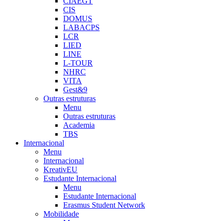
CIAEGT
CIS
DOMUS
LABACPS
LCR
LIED
LINE
L-TOUR
NHRC
VITA
Gest&9
Outras estruturas
Menu
Outras estruturas
Academia
TBS
Internacional
Menu
Internacional
KreativEU
Estudante Internacional
Menu
Estudante Internacional
Erasmus Student Network
Mobilidade