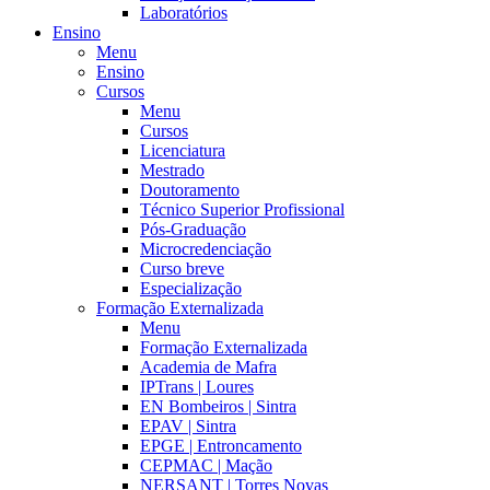
Laboratórios
Ensino
Menu
Ensino
Cursos
Menu
Cursos
Licenciatura
Mestrado
Doutoramento
Técnico Superior Profissional
Pós-Graduação
Microcredenciação
Curso breve
Especialização
Formação Externalizada
Menu
Formação Externalizada
Academia de Mafra
IPTrans | Loures
EN Bombeiros | Sintra
EPAV | Sintra
EPGE | Entroncamento
CEPMAC | Mação
NERSANT | Torres Novas