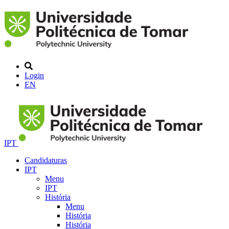
Login
EN
IPT
Candidaturas
IPT
Menu
IPT
História
Menu
História
História